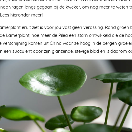
nde vragen langs gegaan bij de kweker, om nog meer te weten t
 Lees hieronder meer!
merplant eruit ziet is voor jou vast geen verassing. Rond groen b
de kamerplant, hoe meer de Pilea een stam ontwikkeld die de hoo
 verschijning komen uit China waar ze hoog in de bergen groeien.
 een succulent door zijn glanzende, stevige blad en is daarom oo