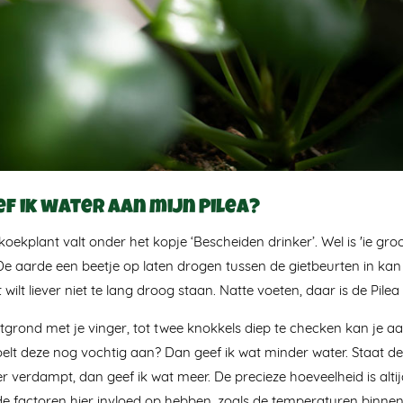
ef ik water aan mijn Pilea?
ekplant valt onder het kopje ‘Bescheiden drinker’. Wel is 'ie gro
De aarde een beetje op laten drogen tussen de gietbeurten in k
wilt liever niet te lang droog staan. Natte voeten, daar is de Pile
grond met je vinger, tot twee knokkels diep te checken kan je a
oelt deze nog vochtig aan? Dan geef ik wat minder water. Staat de
er verdampt, dan geef ik wat meer. De precieze hoeveelheid is alti
de factoren hier invloed op hebben, zoals de temperaturen binnen