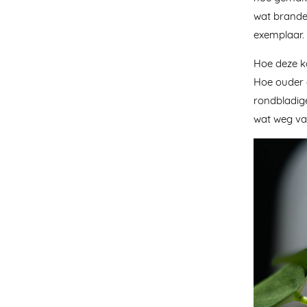
wat brande
exemplaar.
Hoe deze ka
Hoe ouder 
rondbladige
wat weg van