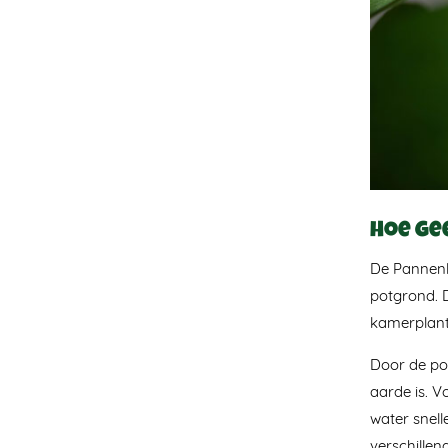
Hoe ge
De Pannenko
potgrond. 
kamerplant 
Door de pot
aarde is. V
water snell
verschillen