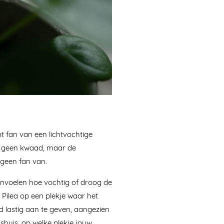
ot fan van een lichtvochtige
an geen kwaad, maar de
a geen fan van.
anvoelen hoe vochtig of droog de
 Pilea op een plekje waar het
jd lastig aan te geven, aangezien
shuis, op welke plekje jouw