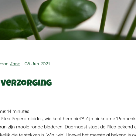
Door
Jane
. 08 Jun 2021
 verzorging
ime:
14
minutes
 Pilea Peperomioides, wie kent hem niet?! Zijn nickname ‘Pannen
an zijn mooie ronde bladeren. Daarnaast staat de Pilea bekend o
lijk die te stekken is. Win, win! Hoewel het meeste al bekend is 