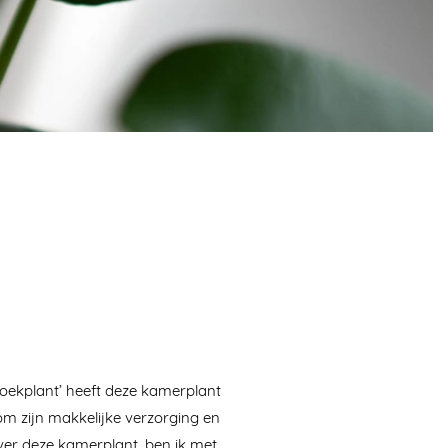
koekplant’ heeft deze kamerplant
m zijn makkelijke verzorging en
over deze kamerplant, ben ik met