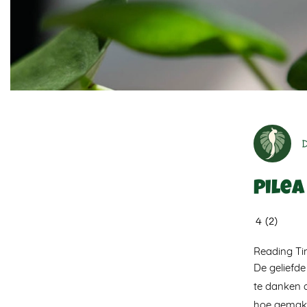
Pilea
4
(
2
)
Reading T
De geliefde
te danken a
hoe gemakke