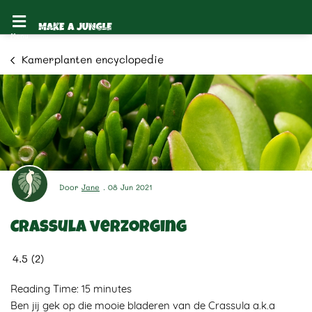
Kamerplanten encyclopedie
Door
Jane
. 08 Jun 2021
Crassula verzorging
4.5
(
2
)
Reading Time:
15
minutes
Ben jij gek op die mooie bladeren van de Crassula a.k.a