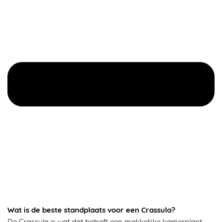
Wat is de beste standplaats voor een Crassula?
De Crassula is wat dat betreft een makkelijke kamerplant.