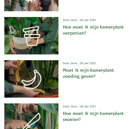
Door
Jane
. 08 Jun 2021
Hoe moet ik mijn kamerplant
verpotten?
Door
Jane
. 08 Jun 2021
Moet ik mijn kamerplant
voeding geven?
Door
Jane
. 08 Jun 2021
Hoe moet ik mijn kamerplant
snoeien?