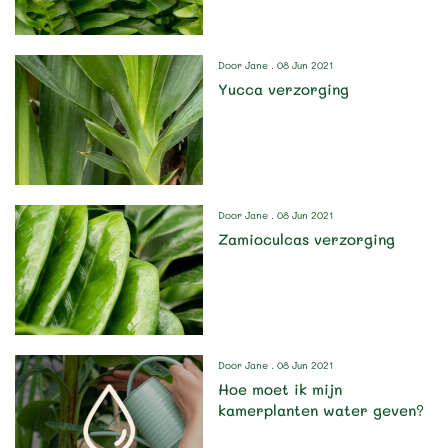
Door
Jane
. 08 Jun 2021
Yucca verzorging
Door
Jane
. 08 Jun 2021
Zamioculcas verzorging
Door
Jane
. 08 Jun 2021
Hoe moet ik mijn
kamerplanten water geven?