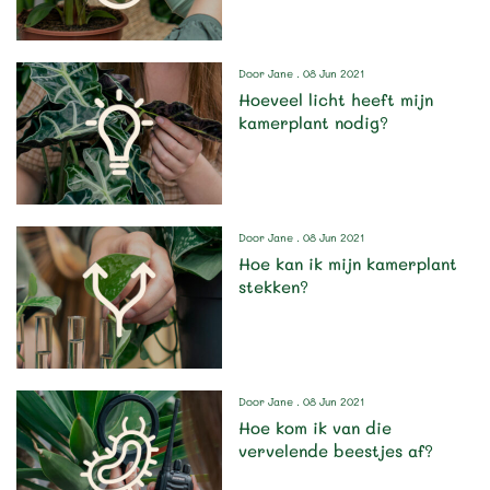
Door
Jane
. 08 Jun 2021
Hoeveel licht heeft mijn
kamerplant nodig?
Door
Jane
. 08 Jun 2021
Hoe kan ik mijn kamerplant
stekken?
Door
Jane
. 08 Jun 2021
Hoe kom ik van die
vervelende beestjes af?