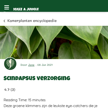
Kamerplanten encyclopedie
Door
Jane
. 08 Jun 2021
Scindapsus verzorging
4.7
(
3
)
Reading Time:
15
minutes
Deze groene klimmers zijn de leukste eye-catchers die je