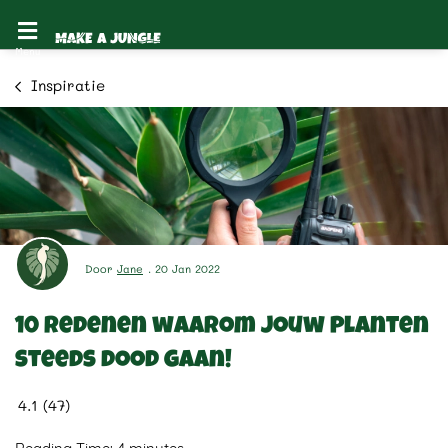
Inspiratie
Door
Jane
. 20 Jan 2022
10 redenen waarom jouw planten
steeds dood gaan!
4.1
(
47
)