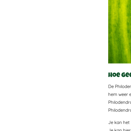
Hoe ge
De Philode
hem weer ee
Philodendro
Philodendro
Je kan het 
Je kan hie