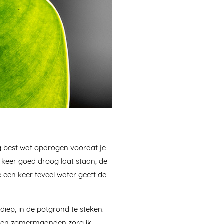
g best wat opdrogen voordat je
 keer goed droog laat staan, de
e een keer teveel water geeft de
diep, in de potgrond te steken.
e- en zomermaanden zorg ik