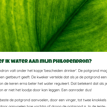
ef ik water aan mijn Philodendron?
ndron valt onder het kopje 'bescheiden drinker'. De potgrond ma
n gietbeurt geeft. De kweker vertelde dat als je de potgrond een
n de keren erna beter het water reguleert. Dat betekent dat als j
n er niet het loodje door kan leggen. Een aanrader dus!
beste de potgrond aanvoelen, door een vinger, tot twee knokkels 
rdoor aanvoelen hoe vochtig of droog de potgrond is. In de lent