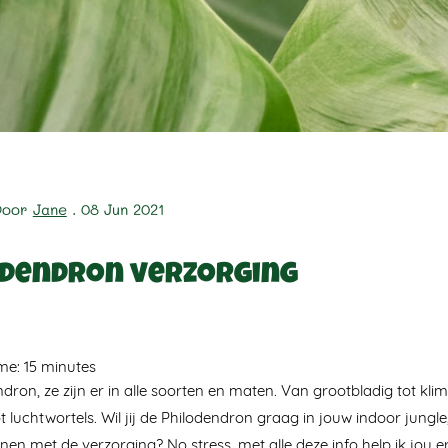
Door
Jane
. 08 Jun 2021
odendron verzorging
ime:
15
minutes
dron, ze zijn er in alle soorten en maten. Van grootbladig tot k
t luchtwortels. Wil jij de Philodendron graag in jouw indoor jungl
en met de verzorging? No stress, met alle deze info help ik jou er