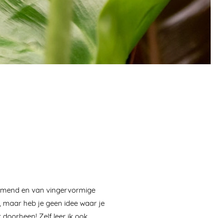
limmend en van vingervormige
e, maar heb je geen idee waar je
 doorheen! Zelf leer ik ook