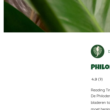
Phil
4.9
(
7
)
Reading T
De Philoden
bladeren to
moet beginn