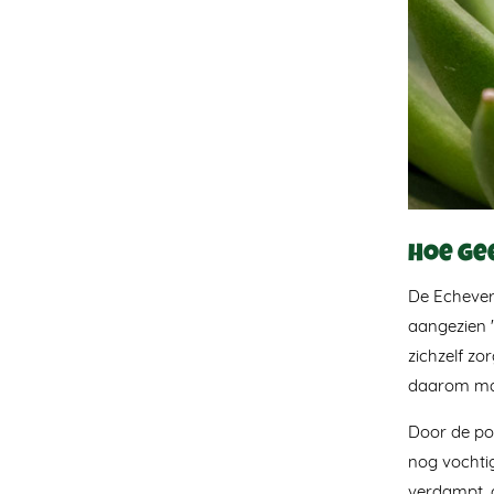
Hoe ge
De Echeveri
aangezien '
zichzelf zo
daarom mak
Door de pot
nog vochtig
verdampt, d