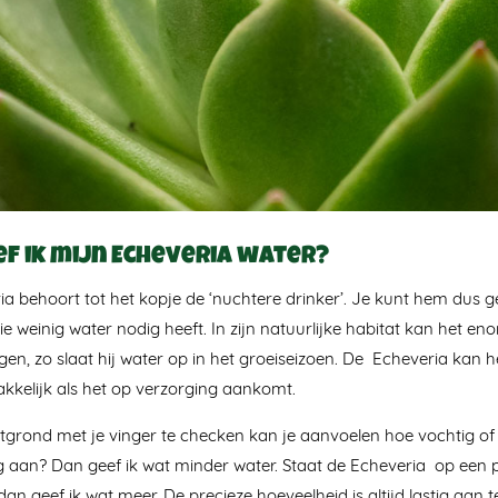
ef ik mijn Echeveria water?
a behoort tot het kopje de ‘nuchtere drinker’. Je kunt hem dus g
ie weinig water nodig heeft. In zijn natuurlijke habitat kan het en
rgen, zo slaat hij water op in het groeiseizoen. De Echeveria kan
kelijk als het op verzorging aankomt.
grond met je vinger te checken kan je aanvoelen hoe vochtig of 
 aan? Dan geef ik wat minder water. Staat de Echeveria op een p
an geef ik wat meer. De precieze hoeveelheid is altijd lastig aan 