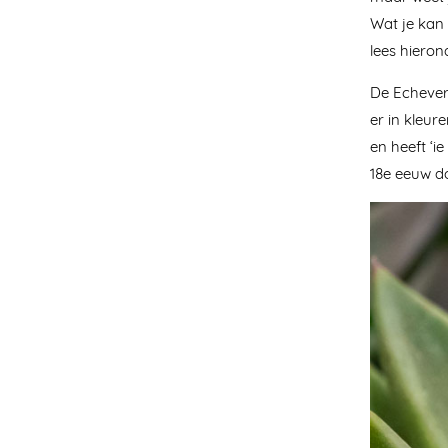
Wat je kan 
lees hieron
De Echeveri
er in kleure
en heeft ‘i
18e eeuw do