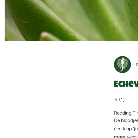
Eche
4
(
1
)
Reading T
De blaadjes
één klap ‘ju
maar weet j