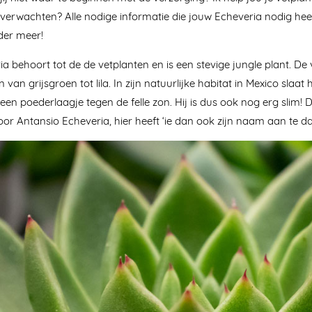
verwachten? Alle nodige informatie die jouw Echeveria nodig heef
der meer!
a behoort tot de de vetplanten en is een stevige jungle plant. De 
n van grijsgroen tot lila. In zijn natuurlijke habitat in Mexico slaat
e een poederlaagje tegen de felle zon. Hij is dus ook nog erg slim!
or Antansio Echeveria, hier heeft ‘ie dan ook zijn naam aan te d