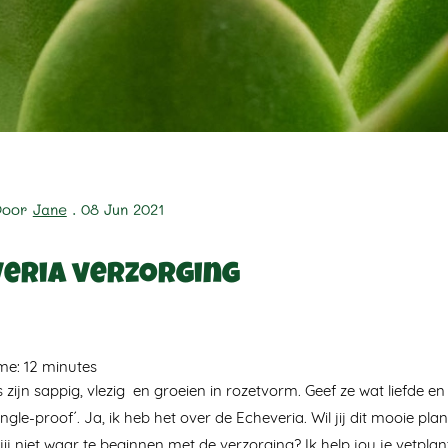
Door
Jane
. 08 Jun 2021
veria verzorging
ime:
12
minutes
 zijn sappig, vlezig en groeien in rozetvorm. Geef ze wat liefde
ngle-proof´. Ja, ik heb het over de Echeveria. Wil jij dit mooie plan
ij niet waar te beginnen met de verzorging? Ik help jou je vetplant